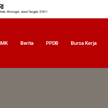
RI
i, Kab. Wonogiri, Jawa Tengah, 57611
SMK
Berita
PPDB
Bursa Kerja