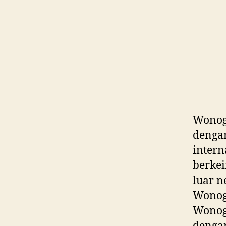
Wonogi
dengan
intern
berkei
luar n
Wonogi
Wonog