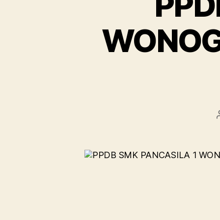
PPD
WONOGI