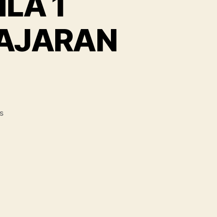
LA 1
LAJARAN
s