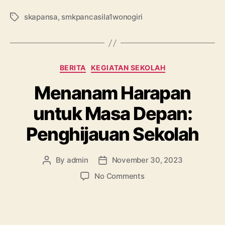
skapansa
,
smkpancasila1wonogiri
BERITA
KEGIATAN SEKOLAH
Menanam Harapan
untuk Masa Depan:
Penghijauan Sekolah
By
admin
November 30, 2023
No Comments