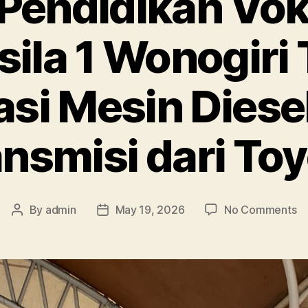
 Pendidikan Vok
ila 1 Wonogiri
si Mesin Diese
nsmisi dari To
By
admin
May 19, 2026
No Comments