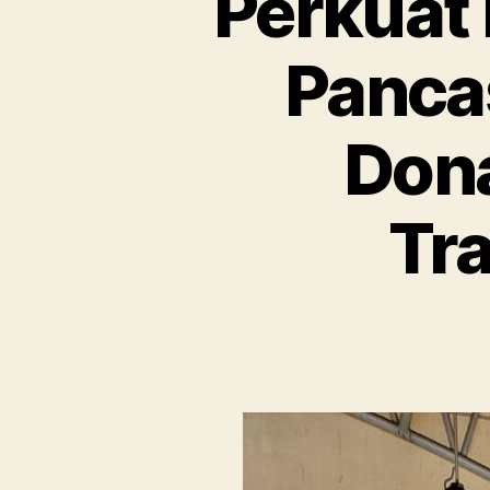
Perkuat
Pancas
Dona
Tra