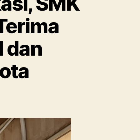
asi, SMK
 Terima
l dan
yota