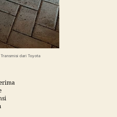
 Transmisi dari Toyota
erima
e
nsi
n