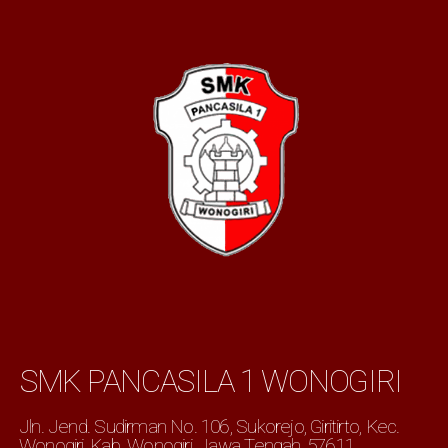
SMK PANCASILA 1 WONOGIRI
Jln. Jend. Sudirman No. 106, Sukorejo, Giritirto, Kec.
Wonogiri, Kab. Wonogiri, Jawa Tengah, 57611