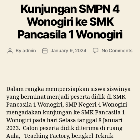
Kunjungan SMPN 4
Wonogiri ke SMK
Pancasila 1 Wonogiri
on
By
admin
January 9, 2024
No Comments
Post
Post
Kun
author
date
SM
4
Won
ke
Dalam rangka mempersiapkan siswa siswinya
SM
yang berminat menjadi peserta didik di SMK
Pan
Pancasila 1 Wonogiri, SMP Negeri 4 Wonogiri
1
mengadakan kunjungan ke SMK Pancasila 1
Won
Wonogiri pada hari Selasa tanggal 8 Januari
2023. Calon peserta didik diterima di ruang
Aula, Teaching Factory, bengkel Teknik