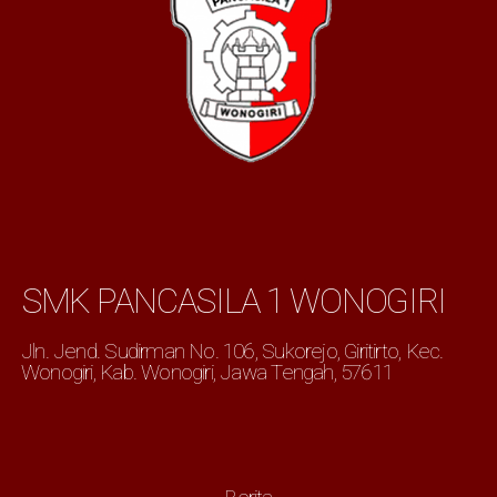
SMK PANCASILA 1 WONOGIRI
Jln. Jend. Sudirman No. 106, Sukorejo, Giritirto, Kec.
Wonogiri, Kab. Wonogiri, Jawa Tengah, 57611