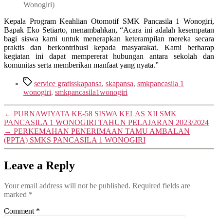
Wonogiri)
Kepala Program Keahlian Otomotif SMK Pancasila 1 Wonogiri,
Bapak Eko Setiarto, menambahkan, “Acara ini adalah kesempatan
bagi siswa kami untuk menerapkan keterampilan mereka secara
praktis dan berkontribusi kepada masyarakat. Kami berharap
kegiatan ini dapat mempererat hubungan antara sekolah dan
komunitas serta memberikan manfaat yang nyata.”
Tags
service gratisskapansa
,
skapansa
,
smkpancasila 1
wonogiri
,
smkpancasila1wonogiri
←
PURNAWIYATA KE-58 SISWA KELAS XII SMK
PANCASILA 1 WONOGIRI TAHUN PELAJARAN 2023/2024
→
PERKEMAHAN PENERIMAAN TAMU AMBALAN
(PPTA) SMKS PANCASILA 1 WONOGIRI
Leave a Reply
Your email address will not be published.
Required fields are
marked
*
Comment
*