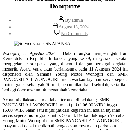
Doorprize
Post
By
admin
author
Post
August 13, 2024
date
on
No Comments
Masyarakat
Rayakan
Hari
Kemerdekaan
Wonogiri, 11 Agustus 2024
– Dalam rangka memperingati Hari
dengan
Kemerdekaan Republik Indonesia yang ke-79, masyarakat sekitar
Kegiatan
menggelar acara spesial yang dipenuhi dengan berbagai kegiatan
Meriah:
menarik. Acara yang akan berlangsung pada 11 Agustus 2024 ini
Servis
disponsori oleh Yamaha Young Motor Wonogiri dan SMK
Sepeda
PANCASILA 1 WONOGIRI, menawarkan layanan servis sepeda
Motor
motor gratis sebanyak 50 unit, penampilan band sekolah, serta ikut
Gratis,
berbagi doorprize untuk menambah kemeriahan.
Hiburan
Acara ini dilaksanakan di lahan terbuka di belakang SMK
Band,
PANCASILA 1 WONOGIRI, mulai pukul 06.00 WIB hingga
dan
15.00 WIB. Salah satu highlight dari kegiatan ini adalah layanan
Doorprize
servis sepeda motor gratis untuk 50 unit. Berkat dukungan Yamaha
Young Motor Wonogiri dan SMK PANCASILA 1 WONOGIRI,
masyarakat dapat menikmati pengecekan mesin dan perbaikan