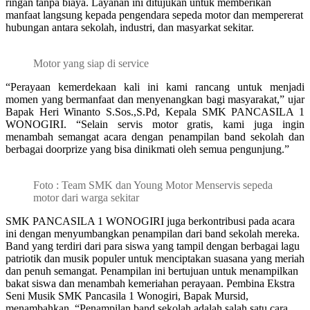
ringan tanpa biaya. Layanan ini ditujukan untuk memberikan
manfaat langsung kepada pengendara sepeda motor dan mempererat
hubungan antara sekolah, industri, dan masyarkat sekitar.
Motor yang siap di service
“Perayaan kemerdekaan kali ini kami rancang untuk menjadi
momen yang bermanfaat dan menyenangkan bagi masyarakat,” ujar
Bapak Heri Winanto S.Sos.,S.Pd, Kepala SMK PANCASILA 1
WONOGIRI. “Selain servis motor gratis, kami juga ingin
menambah semangat acara dengan penampilan band sekolah dan
berbagai doorprize yang bisa dinikmati oleh semua pengunjung.”
Foto : Team SMK dan Young Motor Menservis sepeda
motor dari warga sekitar
SMK PANCASILA 1 WONOGIRI juga berkontribusi pada acara
ini dengan menyumbangkan penampilan dari band sekolah mereka.
Band yang terdiri dari para siswa yang tampil dengan berbagai lagu
patriotik dan musik populer untuk menciptakan suasana yang meriah
dan penuh semangat. Penampilan ini bertujuan untuk menampilkan
bakat siswa dan menambah kemeriahan perayaan. Pembina Ekstra
Seni Musik SMK Pancasila 1 Wonogiri, Bapak Mursid,
menambahkan, “Penampilan band sekolah adalah salah satu cara