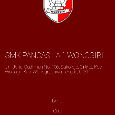
SMK PANCASILA 1 WONOGIRI
Jln. Jend. Sudirman No. 106, Sukorejo, Giritirto, Kec.
Wonogiri, Kab. Wonogiri, Jawa Tengah, 57611
Berita
Guru